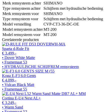
Merk remsysteem achter
SHIMANO
Type remsysteem achter
Schijfrem met hydraulische bediening
Merk remsysteem voor
SHIMANO
Type remsysteem voor
Schijfrem met hydraulische bediening
Model versnelling
CVP-CT3-36-DC-OE
Model remsysteem achter
MT-200
Model remsysteem voor
MT-200
Gerelateerde producten
Sparta d-Rule Fit
€ 3.499,-
• Dover White Matte
• Framemaat 53
• HYDRAULISCHE SCHIJFREM remsysteem
Koga E-F3 6.0 Gents
€ 4.099,-
• Vulcan Black Matt
• Framemaat 55
Cortina E-U4 Next AL+
€ 3.249,-
• Warm Sand
• Framemaat 52