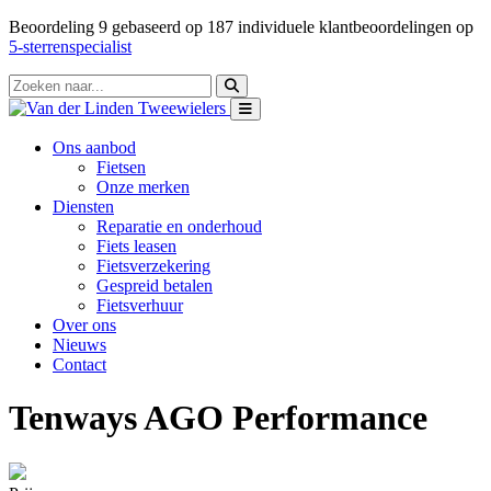
Beoordeling
9
gebaseerd op
187
individuele klantbeoordelingen op
5-sterrenspecialist
Ons aanbod
Fietsen
Onze merken
Diensten
Reparatie en onderhoud
Fiets leasen
Fietsverzekering
Gespreid betalen
Fietsverhuur
Over ons
Nieuws
Contact
Tenways AGO Performance