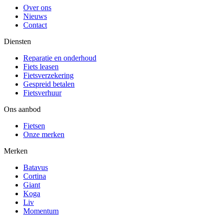
Over ons
Nieuws
Contact
Diensten
Reparatie en onderhoud
Fiets leasen
Fietsverzekering
Gespreid betalen
Fietsverhuur
Ons aanbod
Fietsen
Onze merken
Merken
Batavus
Cortina
Giant
Koga
Liv
Momentum