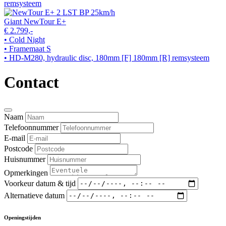
remsysteem
Giant NewTour E+
€ 2.799,-
• Cold Night
• Framemaat S
• HD-M280, hydraulic disc, 180mm [F] 180mm [R] remsysteem
Contact
Naam
Telefoonnummer
E-mail
Postcode
Huisnummer
Opmerkingen
Voorkeur datum & tijd
Alternatieve datum
Openingstijden