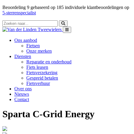
Beoordeling
9
gebaseerd op
185
individuele klantbeoordelingen op
5-sterrenspecialist
Ons aanbod
Fietsen
Onze merken
Diensten
Reparatie en onderhoud
Fiets leasen
Fietsverzekering
Gespreid betalen
Fietsverhuur
Over ons
Nieuws
Contact
Sparta C-Grid Energy