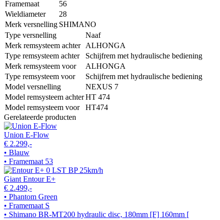
Framemaat
56
Wieldiameter
28
Merk versnelling
SHIMANO
Type versnelling
Naaf
Merk remsysteem achter
ALHONGA
Type remsysteem achter
Schijfrem met hydraulische bediening
Merk remsysteem voor
ALHONGA
Type remsysteem voor
Schijfrem met hydraulische bediening
Model versnelling
NEXUS 7
Model remsysteem achter
HT 474
Model remsysteem voor
HT474
Gerelateerde producten
Union E-Flow
€ 2.299,-
• Blauw
• Framemaat 53
Giant Entour E+
€ 2.499,-
• Phantom Green
• Framemaat S
• Shimano BR-MT200 hydraulic disc, 180mm [F] 160mm [