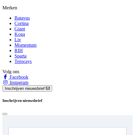
Merken
Batavus
Cortina
Giant
Koga
Liv
Momentum
RIH
Sparta
Tenways
Volg ons
Facebook
Instagram
Inschrijven nieuwsbrief
Inschrijven nieuwsbrief