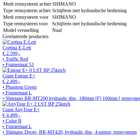
Merk remsysteem achter
SHIMANO
Type remsysteem achter
Schijfrem met hydraulische bediening
Merk remsysteem voor
SHIMANO
Type remsysteem voor
Schijfrem met hydraulische bediening
Model versnelling
Naaf
Gerelateerde producten
Cortina E-Lett
€ 2.599,-
• Traffic Red
• Framemaat 53
Giant Entour E+
€ 2.499,-
• Phantom Green
• Framemaat L
• Shimano BR-MT200 hydraulic disc, 180mm [F] 160mm [ remsyst
Giant AnyTour E+
€ 4.499,-
• Color B
• Framemaat L
• Shimano Deore, BR-MT420, hydraulic disc, 4-piston, remsysteem