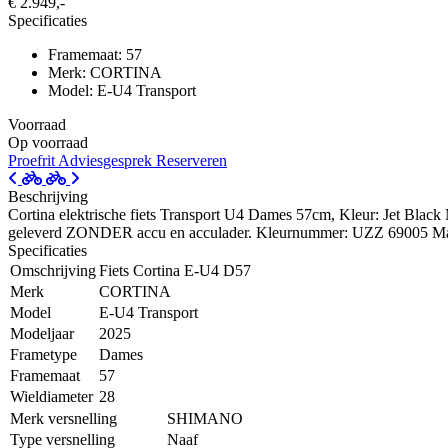
€ 2.949,-
Specificaties
Framemaat: 57
Merk: CORTINA
Model: E-U4 Transport
Voorraad
Op voorraad
Proefrit
Adviesgesprek
Reserveren
Beschrijving
Cortina elektrische fiets Transport U4 Dames 57cm, Kleur: Jet Blac
geleverd ZONDER accu en acculader. Kleurnummer: UZZ 69005 Ma
Specificaties
Omschrijving
Fiets Cortina E-U4 D57
Merk
CORTINA
Model
E-U4 Transport
Modeljaar
2025
Frametype
Dames
Framemaat
57
Wieldiameter
28
Merk versnelling
SHIMANO
Type versnelling
Naaf