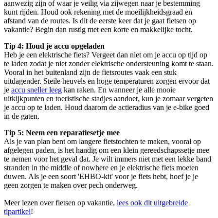
aanwezig zijn of waar je veilig via zijwegen naar je bestemming
kunt rijden. Houd ook rekening met de moeilijkheidsgraad en
afstand van de routes. Is dit de eerste keer dat je gaat fietsen op
vakantie? Begin dan rustig met een korte en makkelijke tocht.
Tip 4: Houd je accu opgeladen
Heb je een elektrische fiets? Vergeet dan niet om je accu op tijd op
te laden zodat je niet zonder elektrische ondersteuning komt te staan.
Vooral in het buitenland zijn de fietsroutes vaak een stuk
uitdagender. Steile heuvels en hoge temperaturen zorgen ervoor dat
je
accu sneller leeg
kan raken. En wanneer je alle mooie
uitkijkpunten en toeristische stadjes aandoet, kun je zomaar vergeten
je accu op te laden. Houd daarom de actieradius van je e-bike goed
in de gaten.
Tip 5: Neem een reparatiesetje mee
Als je van plan bent om langere fietstochten te maken, vooral op
afgelegen paden, is het handig om een klein gereedschapssetje mee
te nemen voor het geval dat. Je wilt immers niet met een lekke band
stranden in the middle of nowhere en je elektrische fiets moeten
duwen. Als je een soort 'EHBO-kit' voor je fiets hebt, hoef je je
geen zorgen te maken over pech onderweg.
Meer lezen over fietsen op vakantie,
lees ook dit uitgebreide
tipartikel
!