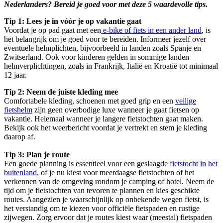
Nederlanders? Bereid je goed voor met deze 5 waardevolle tips.
Tip 1: Lees je in vóór je op vakantie gaat
Voordat je op pad gaat met een
e-bike of fiets in een ander land
, is
het belangrijk om je goed voor te bereiden. Informeer jezelf over
eventuele helmplichten, bijvoorbeeld in landen zoals Spanje en
Zwitserland. Ook voor kinderen gelden in sommige landen
helmverplichtingen, zoals in Frankrijk, Italië en Kroatië tot minimaal
12 jaar.
Tip 2: Neem de juiste kleding mee
Comfortabele kleding, schoenen met goed grip en een
veilige
fietshelm
zijn geen overbodige luxe wanneer je gaat fietsen op
vakantie. Helemaal wanneer je langere fietstochten gaat maken.
Bekijk ook het weerbericht voordat je vertrekt en stem je kleding
daarop af.
Tip 3: Plan je route
Een goede planning is essentieel voor een geslaagde
fietstocht in het
buitenland
, of je nu kiest voor meerdaagse fietstochten of het
verkennen van de omgeving rondom je camping of hotel. Neem de
tijd om je fietstochten van tevoren te plannen en kies geschikte
routes. Aangezien je waarschijnlijk op onbekende wegen fietst, is
het verstandig om te kiezen voor officiële fietspaden en rustige
zijwegen. Zorg ervoor dat je routes kiest waar (meestal) fietspaden