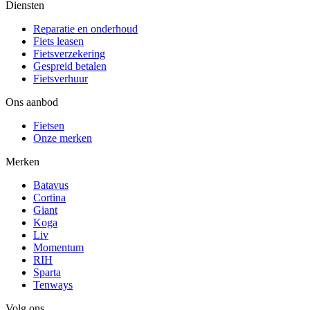
Diensten
Reparatie en onderhoud
Fiets leasen
Fietsverzekering
Gespreid betalen
Fietsverhuur
Ons aanbod
Fietsen
Onze merken
Merken
Batavus
Cortina
Giant
Koga
Liv
Momentum
RIH
Sparta
Tenways
Volg ons