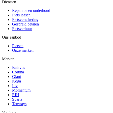
Diensten
Reparatie en onderhoud
Fiets leasen
Fietsverzekering
Gespreid betalen
Fietsverhuur
Ons aanbod
Fietsen
Onze merken
Merken
Batavus
Cortina
Giant
Koga
Liv
Momentum
RIH
Sparta
Tenways
Volg ons