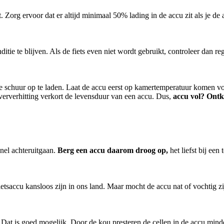
at. Zorg ervoor dat er altijd minimaal 50% lading in de accu zit als je de
tie te blijven. Als de fiets even niet wordt gebruikt, controleer dan re
 de schuur op te laden. Laat de accu eerst op kamertemperatuur komen voor
 oververhitting verkort de levensduur van een accu. Dus,
accu vol? Ontk
nel achteruitgaan.
Berg een accu daarom droog op,
het liefst bij een
ietsaccu kansloos zijn in ons land. Maar mocht de accu nat of vochtig 
r? Dat is goed mogelijk. Door de kou presteren de cellen in de accu mi