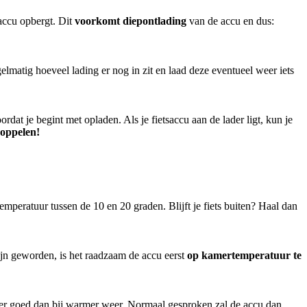
 accu opbergt. Dit
voorkomt diepontlading
van de accu en dus:
gelmatig hoeveel lading er nog in zit en laad deze eventueel weer iets
dat je begint met opladen. Als je fietsaccu aan de lader ligt, kun je
oppelen!
 temperatuur tussen de 10 en 20 graden. Blijft je fiets buiten? Haal dan
zijn geworden, is het raadzaam de accu eerst
op kamertemperatuur te
nder goed dan bij warmer weer. Normaal gesproken zal de accu dan