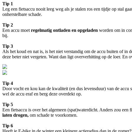
Tip 1
Leg een fietsaccu nooit leeg weg als je stalen ros een tijdje op stal ga
onherstelbare schade.
Tip 2
Een accu moet
regelmatig ontladen en opgeladen
worden om in condi
bij.
Tip 3
Als het koud en nat is, is het niet verstandig om de accu buiten of in
deze beter niet vergeten. Want dan ligt oververhitting op de loer. En
Tip 4
Door vocht en kou kan de kwaliteit (en dus levensduur) van de accu s
wel de accu eraf en berg deze overdekt op.
Tip 5
Een fietsaccu is over het algemeen (spat)waterdicht. Anders zou een f
laten drogen,
om schade te voorkomen.
Tip 6
Heeft je E-bike in de winter een kleinere actieradius dan in de zome