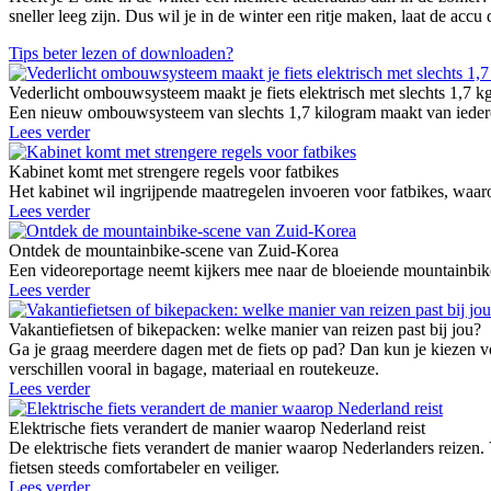
sneller leeg zijn. Dus wil je in de winter een ritje maken, laat de a
Tips beter lezen of downloaden?
Vederlicht ombouwsysteem maakt je fiets elektrisch met slechts 1,7 k
Een nieuw ombouwsysteem van slechts 1,7 kilogram maakt van iedere g
Lees verder
Kabinet komt met strengere regels voor fatbikes
Het kabinet wil ingrijpende maatregelen invoeren voor fatbikes, waaro
Lees verder
Ontdek de mountainbike-scene van Zuid-Korea
Een videoreportage neemt kijkers mee naar de bloeiende mountainbike
Lees verder
Vakantiefietsen of bikepacken: welke manier van reizen past bij jou?
Ga je graag meerdere dagen met de fiets op pad? Dan kun je kiezen vo
verschillen vooral in bagage, materiaal en routekeuze.
Lees verder
Elektrische fiets verandert de manier waarop Nederland reist
De elektrische fiets verandert de manier waarop Nederlanders reizen.
fietsen steeds comfortabeler en veiliger.
Lees verder