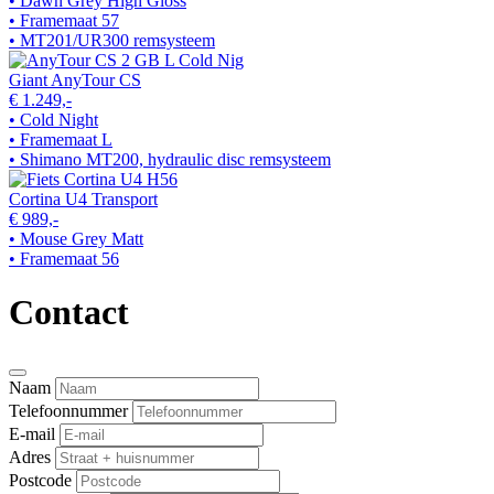
• Dawn Grey High Gloss
• Framemaat 57
• MT201/UR300 remsysteem
Giant AnyTour CS
€ 1.249,-
• Cold Night
• Framemaat L
• Shimano MT200, hydraulic disc remsysteem
Cortina U4 Transport
€ 989,-
• Mouse Grey Matt
• Framemaat 56
Contact
Naam
Telefoonnummer
E-mail
Adres
Postcode