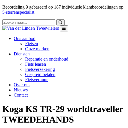
Beoordeling
9
gebaseerd op
187
individuele klantbeoordelingen op
5-sterrenspecialist
Ons aanbod
Fietsen
Onze merken
Diensten
Reparatie en onderhoud
Fiets leasen
Fietsverzekering
Gespreid betalen
Fietsverhuur
Over ons
Nieuws
Contact
Koga KS TR-29 worldtraveller
TWEEDEHANDS