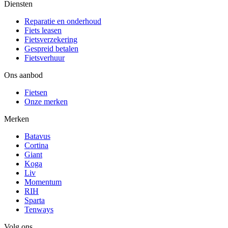
Diensten
Reparatie en onderhoud
Fiets leasen
Fietsverzekering
Gespreid betalen
Fietsverhuur
Ons aanbod
Fietsen
Onze merken
Merken
Batavus
Cortina
Giant
Koga
Liv
Momentum
RIH
Sparta
Tenways
Volg ons