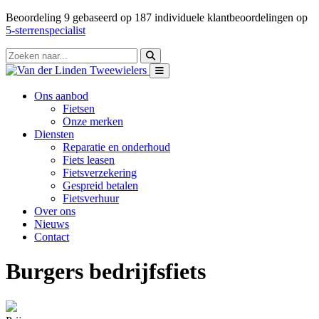
Beoordeling
9
gebaseerd op
187
individuele klantbeoordelingen op
5-sterrenspecialist
Ons aanbod
Fietsen
Onze merken
Diensten
Reparatie en onderhoud
Fiets leasen
Fietsverzekering
Gespreid betalen
Fietsverhuur
Over ons
Nieuws
Contact
Burgers bedrijfsfiets