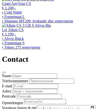
Giant AnyTour CS
€ 1.249,-
• Cold Night
• Framemaat L
• Shimano MT200, hydraulic disc remsysteem
Liv Allure CS
€ 1.199,-
• Abyss Black
• Framemaat S
• Tektro 275 remsysteem
Contact
Naam
Telefoonnummer
E-mail
Adres
Postcode
Opmerkingen
Voorkeur datum & tijd