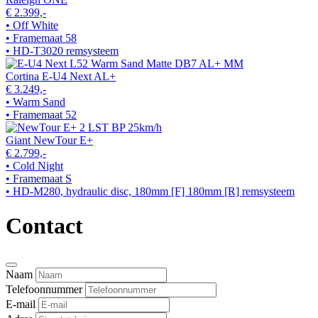
€ 2.399,-
• Off White
• Framemaat 58
• HD-T3020 remsysteem
Cortina E-U4 Next AL+
€ 3.249,-
• Warm Sand
• Framemaat 52
Giant NewTour E+
€ 2.799,-
• Cold Night
• Framemaat S
• HD-M280, hydraulic disc, 180mm [F] 180mm [R] remsysteem
Contact
Naam
Telefoonnummer
E-mail