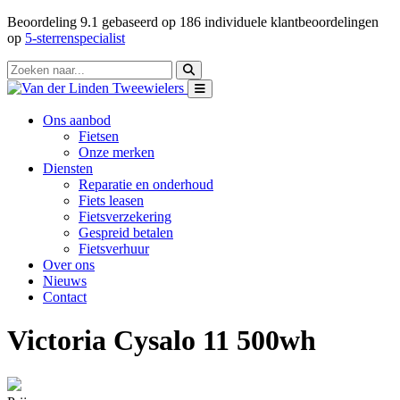
Beoordeling
9.1
gebaseerd op
186
individuele klantbeoordelingen
op
5-sterrenspecialist
Ons aanbod
Fietsen
Onze merken
Diensten
Reparatie en onderhoud
Fiets leasen
Fietsverzekering
Gespreid betalen
Fietsverhuur
Over ons
Nieuws
Contact
Victoria Cysalo 11 500wh