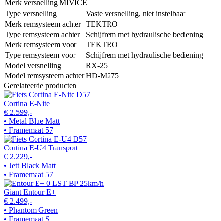
Merk versnelling
MIVICE
Type versnelling
Vaste versnelling, niet instelbaar
Merk remsysteem achter
TEKTRO
Type remsysteem achter
Schijfrem met hydraulische bediening
Merk remsysteem voor
TEKTRO
Type remsysteem voor
Schijfrem met hydraulische bediening
Model versnelling
RX-25
Model remsysteem achter
HD-M275
Gerelateerde producten
Cortina E-Nite
€ 2.599,-
• Metal Blue Matt
• Framemaat 57
Cortina E-U4 Transport
€ 2.229,-
• Jett Black Matt
• Framemaat 57
Giant Entour E+
€ 2.499,-
• Phantom Green
• Framemaat S