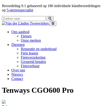
Beoordeling
9.1
gebaseerd op
186
individuele klantbeoordelingen
op
5-sterrenspecialist
Ons aanbod
Fietsen
Onze merken
Diensten
Reparatie en onderhoud
Fiets leasen
Fietsverzekering
Gespreid betalen
Fietsverhuur
Over ons
Nieuws
Contact
Tenways CGO600 Pro