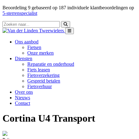
Beoordeling
9
gebaseerd op
187
individuele klantbeoordelingen op
5-sterrenspecialist
Ons aanbod
Fietsen
Onze merken
Diensten
Reparatie en onderhoud
Fiets leasen
Fietsverzekering
Gespreid betalen
Fietsverhuur
Over ons
Nieuws
Contact
Cortina U4 Transport